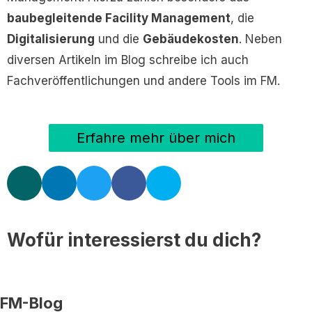
baubegleitende Facility Management
, die
Digitalisierung
und die
Gebäudekosten
. Neben
diversen Artikeln im Blog schreibe ich auch
Fachveröffentlichungen und andere Tools im FM.
Erfahre mehr über mich
X
L
T
F
S
i
i
w
a
k
n
n
i
c
y
g
k
t
e
p
Wofür interessierst du dich?
e
t
b
e
d
e
o
i
r
o
n
k
FM-Blog