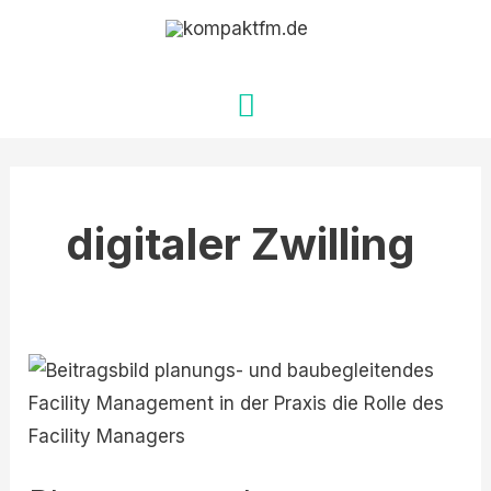
Zum
Hauptmenü
Inhalt
springen
digitaler Zwilling
Planungs-
und
baubegleitendes
Facility